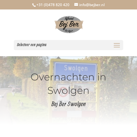
+31 (0)478 820 420
info@bejber.nl
Selecteer een pagina
Overnachten in
Swolgen
Bej Ber Swolgen