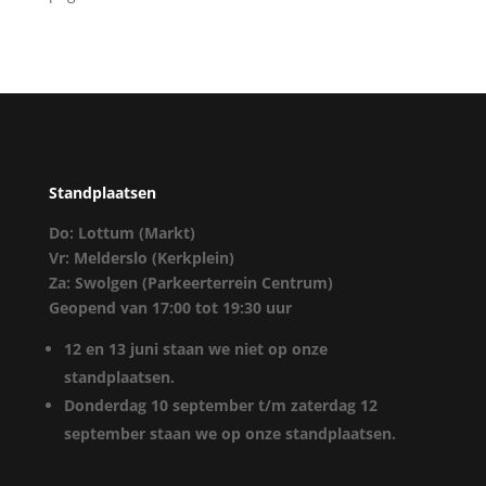
Standplaatsen
Do: Lottum (Markt)
Vr: Melderslo (Kerkplein)
Za: Swolgen (Parkeerterrein Centrum)
Geopend van 17:00 tot 19:30 uur
12 en 13 juni staan we niet op onze
standplaatsen.
Donderdag 10 september t/m zaterdag 12
september staan we op onze standplaatsen.